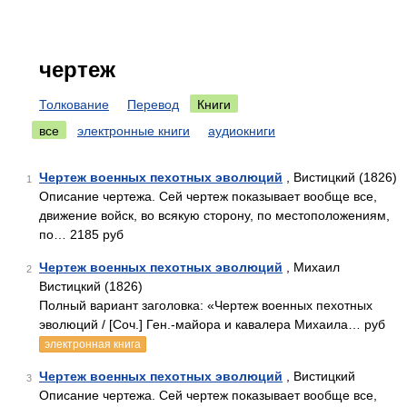
чертеж
Толкование
Перевод
Книги
все
электронные книги
аудиокниги
Чертеж военных пехотных эволюций
, Вистицкий (1826)
1
Описание чертежа. Сей чертеж показывает вообще все,
движение войск, во всякую сторону, по местоположениям,
по… 2185 руб
Чертеж военных пехотных эволюций
, Михаил
2
Вистицкий (1826)
Полный вариант заголовка: «Чертеж военных пехотных
эволюций / [Соч.] Ген.-майора и кавалера Михаила… руб
электронная книга
Чертеж военных пехотных эволюций
, Вистицкий
3
Описание чертежа. Сей чертеж показывает вообще все,